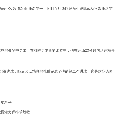
功传中次数(5次)均排名第一，同时在利兹联球员中铲球成功次数排名第
球的失望中走出，在对阵切尔西的比赛中，他在开场20分钟内迅速梅开
开纪录进球，随后又以精彩的挑射完成了他的第二个进球，这是这位德国
教练称号
挖掘潜力保持求胜欲