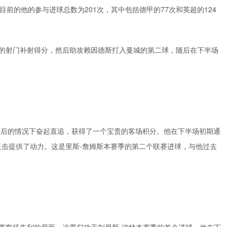
目前的他的参与进球总数为201次，其中包括德甲的77次和英超的124
出的射门补射得分，然后助攻赖因德斯打入曼城的第二球，随后在下半场
2落后的情况下奋起直追，获得了一个宝贵的客场积分。他在下半场初期通
击提供了动力。这是里斯-詹姆斯本赛季的第二个联赛进球，与他过去