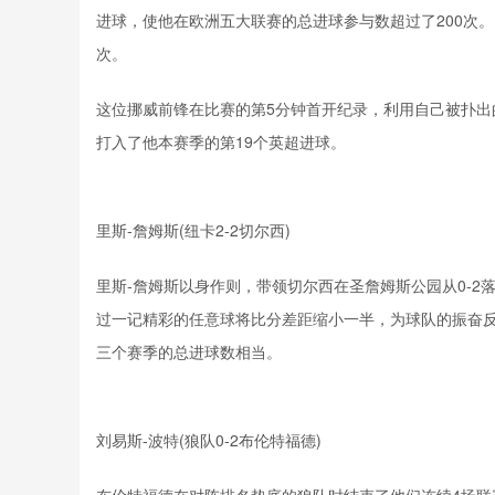
进球，使他在欧洲五大联赛的总进球参与数超过了200次。
次。
这位挪威前锋在比赛的第5分钟首开纪录，利用自己被扑
打入了他本赛季的第19个英超进球。
里斯-詹姆斯(纽卡2-2切尔西)
里斯-詹姆斯以身作则，带领切尔西在圣詹姆斯公园从0-
过一记精彩的任意球将比分差距缩小一半，为球队的振奋反
三个赛季的总进球数相当。
刘易斯-波特(狼队0-2布伦特福德)