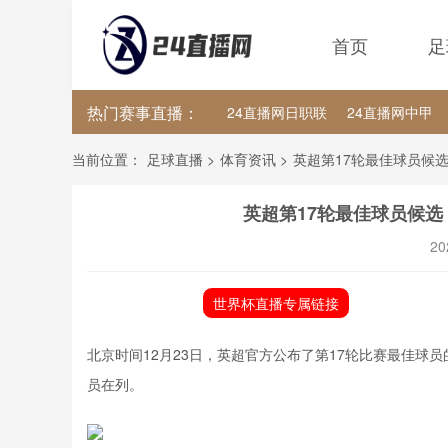
首页
足
热门赛事直播：
24直播网日职联
24直播网中甲
24直播网韩K联
24直播网世界杯
当前位置：
足球直播
>
体育资讯
>
英超第17轮最佳球员候
英超第17轮最佳球员候
20
世界杯直播专属链接
北京时间12月23日，英超官方公布了第17轮比赛最佳球
员在列。