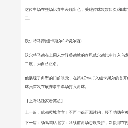
这位中场在整场比赛中表现出色，关键传球次数(5次)和成
二。
沃尔特马德(纽卡斯尔2-2切尔西)
沃尔特马德在上周末对阵桑德兰的泰恩威尔德比中打入乌龙
二度，为自己正名。
他展现了典型的门前嗅觉，在第4分钟打入纽卡斯尔的首
球员首次在该赛事中单场打入两球。
【上咪咕独家看英超】
上一篇：
成都蓉城官宣！不再与徐正源续约，授予功勋主
下一篇：
杨鸣喊话北京：延续前两场态度去拼，新援都在