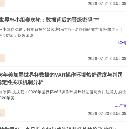
闭
2026-07-21 03:55:09
6
向
026世界杯小组赛次轮：数据背后的晋级密码”**
的
与
世界杯小组赛次轮：数据背后的晋级密码作为一名跟踪研究世界杯超过三十
”
评估专家，我必须说
...详情
世
2026-07-21 03:55:09
赛
据
26年美加墨世界杯数据的VAR操作环境热舒适度与判罚
级
稳定性关联机制分析
调”到科技执裁：2026年世界杯VAR操作环境热舒适度与判罚注意力的隐
026年美
...详情
6
2026-07-20 03:56:09
世
的