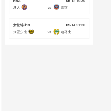
NBA
05-12 10:30
湖人
雷霆
vs
女世锦U19
05-14 21:30
米亚尔比
哈马比
vs
女欧国杯
05-14 21:30
维达
索特拉
vs
埃及甲
05-14 21:30
马萨尔FC
埃及电信
vs
埃及甲
05-14 21:30
坦塔
曼苏拉
vs