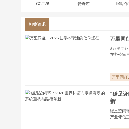
CCTV5
爱奇艺
咪咕体
相关资讯
万里同征
#万里同征
在办公室
万里同征
2026世
杯球迷的
“碳足
仰远征
新”
碳足迹闭
产业评估