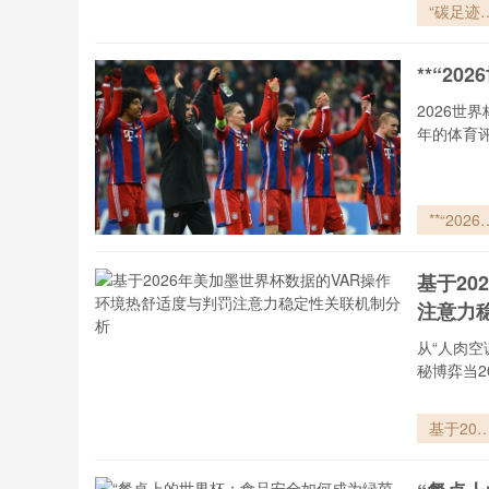
“碳足迹
环：202
世界杯迈
**“2
零碳赛场
系统重构
2026
路径革新
年的体育
**“2026
界杯小组
次轮：数
基于20
背后的晋
注意力
密码”**
从“人肉空
秘博弈当2
基于202
年美加墨
界杯数据