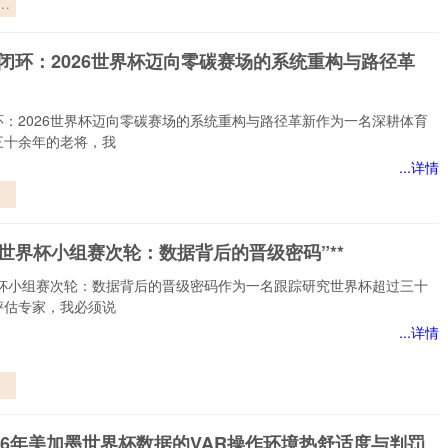
：
信
迹闭环：2026世界杯迈向零碳赛场的系统重构与路径革
环：2026世界杯迈向零碳赛场的系统重构与路径革新作为一名深耕体育
三十余年的老将，我
...详情
闭
向
026世界杯小组赛次轮：数据背后的晋级密码”**
的
与
世界杯小组赛次轮：数据背后的晋级密码作为一名跟踪研究世界杯超过三十
”
评估专家，我必须说
...详情
世
赛
据
26年美加墨世界杯数据的VAR操作环境热舒适度与判罚