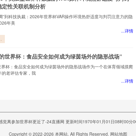
级
稳定性关联机制分析
调”到科技执裁：2026年世界杯VAR操作环境热舒适度与判罚注意力的隐
026年美
...详情
世
的
上的世界杯：食品安全如何成为绿茵场外的隐形战场”
环
度
世界杯：食品安全如何成为绿茵场外的隐形战场作为一个在体育领域摸爬
意
年的老评估专家，我
关
...详情
析
的
食
何
十强死斗局：六路搏杀，一线生机”
场
感觉离参加世界杯更近了-24直播网 更新时间1970年01月01日08时00分0
战
死斗局：六路搏杀，一线生机作为一名从事体育评估工作三十年的老观察
过太多赛场上令人心碎
Copyright © 2022-
2026
本网站. All Rights Reserved.
网站地图