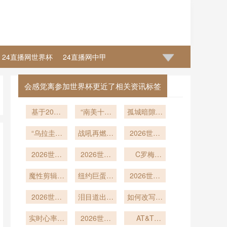
24直播网世界杯
24直播网中甲
会感觉离参加世界杯更近了相关资讯标签
基于2026
“南美十强
孤城暗隙隐
年美加墨世
死斗局：六
危澜
界杯数据的
“乌拉圭铁
战吼再燃世
路搏杀
2026世界
VAR操作环
骑：2026
界”
杯场地改
境热舒适度
2026世界
2026世界
造：BC
C罗梅
与判罚注意
杯：长距离
杯48队赛
西“合体”广
Place人工
力稳定性关
通勤对球员
魔性剪辑笑
制中种子队
纽约巨蛋落
草皮转天然
告被球迷玩
2026世界
联机制分析
竞技表现的
到肚子疼
分档的地理
成：十万席
草场的技术
杯：社交网
坏
2026世界
损耗分析
回避规则研
位剑指世界
泪目道出未
革新与工程
络中的球星
如何改写比
杯：主帅挥
尽之约
究
杯
价值重估
赛命运
挑战
实时心率数
别赛场
2026世界
AT&T