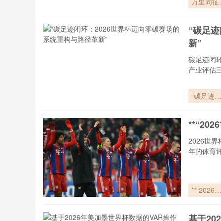
万里同征
2026世界
杯球迷的
“碳足
仰远征
新”
碳足迹闭
产业评估
“碳足迹
环：2026
世界杯迈
**“2
零碳赛场
系统重构
2026
路径革新
年的体育
**“2026
界杯小组
次轮：数
基于20