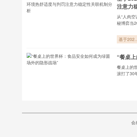
背后的晋
注意力
密码”**
从“人肉空
秘博弈当2
基于2026
年美加墨
界杯数据
“餐桌
VAR操作
境热舒适
餐桌上的
与判罚注
滚打了30
力稳定性
联机制分
“餐桌上
世界杯：
品安全如
“南美
成为绿茵
会
外的隐形
南美十强
场”
者，我见