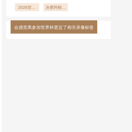
Stadium巨
据如何量化
杯：三代球
型屏幕对门
世界杯裁判
2026世界
王背影后的
决赛阿根廷
将视野的潜
的执法负荷
杯姆巴佩凯
时代更迭
vs法国
在影响：
恩对决
强度
2026墨美
会感觉离参加世界杯更近了相关录像标签
加世界杯前
瞻