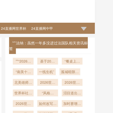
24直播网世界杯
24直播网中甲
福法纳：虽然一年多没进过法国队相关资讯标
签
**“2026世
基于2026
“餐桌上的
界杯小组赛
年美加墨世
世界杯：食
次轮：数据
“南美十强
界杯数据的
一线生机”
孤城暗隙隐
品安全如何
背后的晋级
死斗局：六
VAR操作环
成为绿茵场
危澜
北美雄师势
密码”**
路搏杀
境热舒适度
2026世界
外的隐形战
2026世界
若悬。
与判罚注意
杯48队赛
杯：社交网
场”
世界杯社交
力稳定性关
制中种子队
“风格对
络中的球星
泪目道出未
媒体热榜：
联机制分析
分档的地理
决：2026
价值重估
尽之约
哪些话题将
2026世界
回避规则研
世界杯上的
如何改写比
加时赛增补
引爆讨论？
杯教练狂飙
战术博弈与
赛命运
究
换人规则如