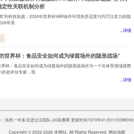
级
稳定性关联机制分析
调”到科技执裁：2026年世界杯VAR操作环境热舒适度与判罚注意力的隐
026年美
...详情
世
的
上的世界杯：食品安全如何成为绿茵场外的隐形战场”
环
度
世界杯：食品安全如何成为绿茵场外的隐形战场作为一个在体育领域摸爬
意
年的老评估专家，我
关
...详情
析
的
食
何
十强死斗局：六路搏杀，一线生机”
场
：虽然一年多没进过法国队-24直播网 更新时间1970年01月01日08时00
战
死斗局：六路搏杀，一线生机作为一名从事体育评估工作三十年的老观察
过太多赛场上令人心碎
Copyright © 2022-
2026
本网站. All Rights Reserved.
网站地图