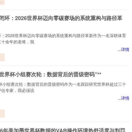
：
信
迹闭环：2026世界杯迈向零碳赛场的系统重构与路径革
环：2026世界杯迈向零碳赛场的系统重构与路径革新作为一名深耕体育
三十余年的老将，我
...详情
闭
向
026世界杯小组赛次轮：数据背后的晋级密码”**
的
与
世界杯小组赛次轮：数据背后的晋级密码作为一名跟踪研究世界杯超过三十
”
评估专家，我必须说
...详情
世
赛
据
26年美加墨世界杯数据的VAR操作环境热舒适度与判罚