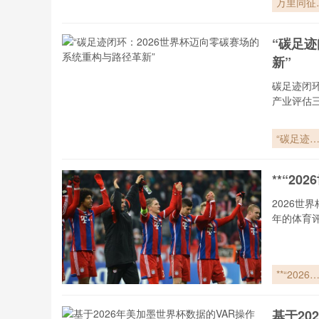
万里同征
2026世界
杯球迷的
“碳足
仰远征
新”
碳足迹闭
产业评估
“碳足迹
环：2026
世界杯迈
**“2
零碳赛场
系统重构
2026
路径革新
年的体育
**“2026
界杯小组
次轮：数
基于20