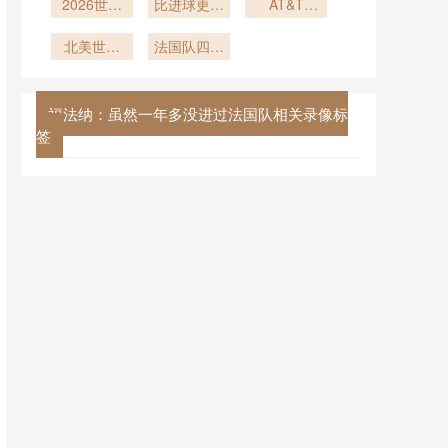
2026世界
指挥
比进球更动
碰撞”
何重塑点球
AT&T
Stadium巨
杯现场：球
人
大战的战术
型屏幕对门
迷求婚瞬间
北美世界
法国队四强
布局
将视野的潜
杯：球队大
引爆全场
击败英格兰
在影响：
巴从驻地到
2026墨美
球场的精确
福法纳：虽然一年多没进过法国队相关录像标
加世界杯前
到分钟时刻
签
瞻
表深度解析