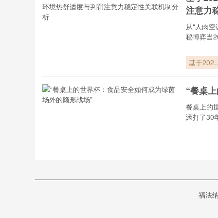
背后的晋
注意力
密码”**
从“人肉空
秘博弈当2
基于2026
年美加墨
界杯数据
“餐桌
VAR操作
境热舒适
餐桌上的
与判罚注
滚打了30
力稳定性
联机制分
“餐桌上
世界杯：
品安全如
“南美
成为绿茵
福法纳
外的隐形
南美十强
场”
者，我见